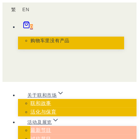
跳
繁
EN
到
内
0
容
购物车里没有产品
关于联和市场
联和故事
活化与保育
活动及展览
最新节目
过往节目