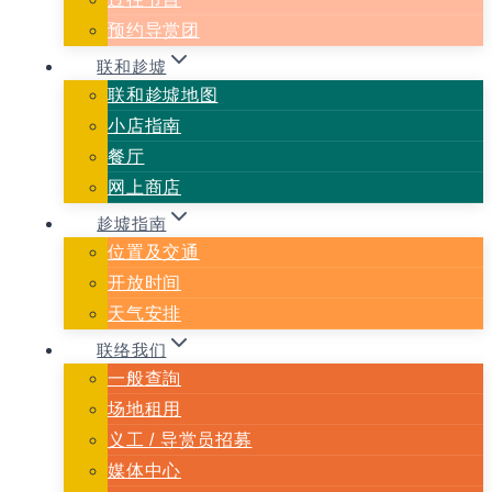
预约导赏团
联和趁墟
联和趁墟地图
小店指南
餐厅
网上商店
趁墟指南
位置及交通
开放时间
天气安排
联络我们
一般查詢
场地租用
义⼯ / 导赏员招募
媒体中心