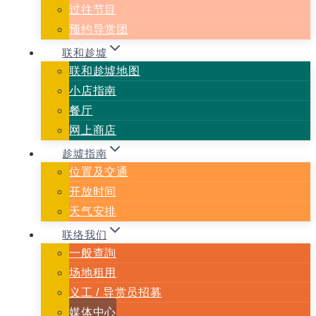
过往节目
预约导赏团
联和趁墟
联和趁墟地图
小店指南
餐厅
网上商店
趁墟指南
位置及交通
开放时间
天气安排
联络我们
一般查詢
场地租用
义⼯ / 导赏员招募
媒体中心