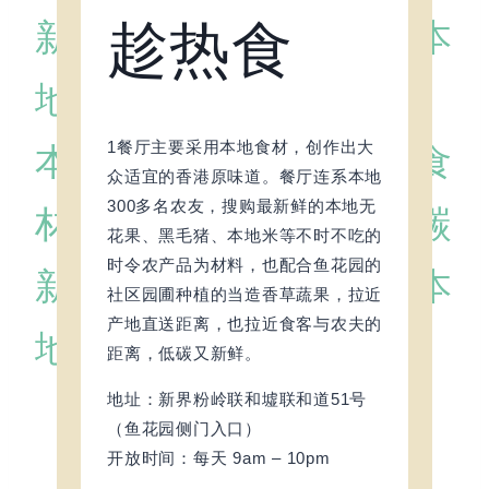
趁热食
新鲜
本地食材
低碳
新鲜
本
地食材
低碳
新鲜
1餐厅主要采用本地食材，创作出大
本地食材
低碳
新鲜
本地食
众适宜的香港原味道。餐厅连系本地
社区小店—香港有机果蔬农
300多名农友，搜购最新鲜的本地无
材
低碳
新鲜
本地食材
低碳
庄
花果、黑毛猪、本地米等不时不吃的
时令农产品为材料，也配合鱼花园的
新鲜
本地食材
低碳
新鲜
本
社区园圃种植的当造香草蔬果，拉近
产地直送距离，也拉近食客与农夫的
地食材
低碳
新鲜
距离，低碳又新鲜。
地址：新界粉岭联和墟联和道51号
（鱼花园侧门入口）
开放时间：每天 9am – 10pm
联和鱼档