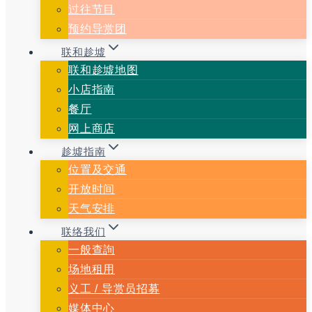
过往节目
预约导赏团
联和趁墟
联和趁墟地图
小店指南
餐厅
网上商店
趁墟指南
位置及交通
开放时间
天气安排
联络我们
一般查詢
场地租用
义⼯ / 导赏员招募
媒体中心