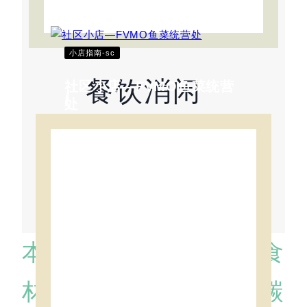
小店指南-sc
餐饮消闲
社区小店—FVMO鱼菜统营
/
处
小店指南 …
Read More
本地食材
低碳
新鲜
本地食
社区小店—LET IT BE 2.0
材
低碳
新鲜
本地食材
低碳