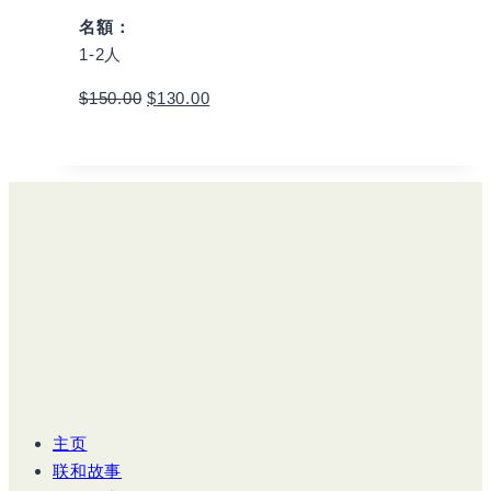
名額：
1-2人
$
150.00
$
130.00
Book
主页
联和故事