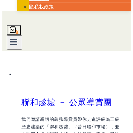
隐私权政策
0
聯和趁墟 － 公眾導賞團
我們邀請親切的義務導賞員帶你走進評級為三級
歷史建築的「聯和趁墟」（昔日聯和市場），並