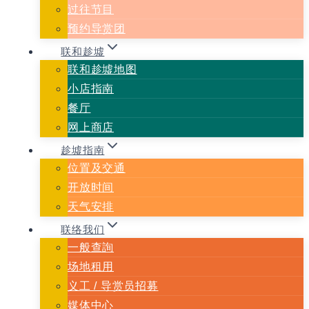
过往节目
预约导赏团
联和趁墟
联和趁墟地图
小店指南
餐厅
网上商店
趁墟指南
位置及交通
开放时间
天气安排
联络我们
一般查詢
场地租用
义⼯ / 导赏员招募
媒体中心