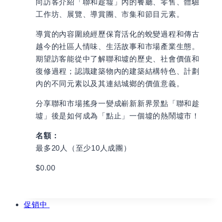
向訪客介紹「聯和趁墟」內的餐廳、零售、體驗
工作坊、展覽、導賞團、市集和節目元素。
導賞的內容圍繞經歷保育活化的蛻變過程和傳古
越今的社區人情味、生活故事和市場產業生態。
期望訪客能從中了解聯和墟的歷史、社會價值和
復修過程；認識建築物內的建築結構特色、計劃
內的不同元素以及其連結城鄉的價值意義。
分享聯和市場搖身一變成嶄新新界景點「聯和趁
墟」後是如何成為「點止」一個墟的熱鬧墟市！
名額：
最多20人（至少10人成團）
$
0.00
Book
促销中