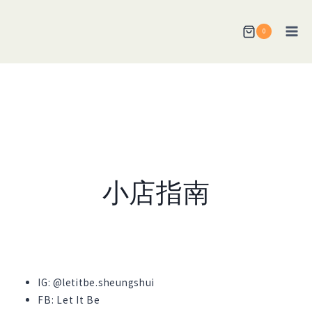
跳
到
0
内
容
小店指南
IG: @letitbe.sheungshui
FB: Let It Be