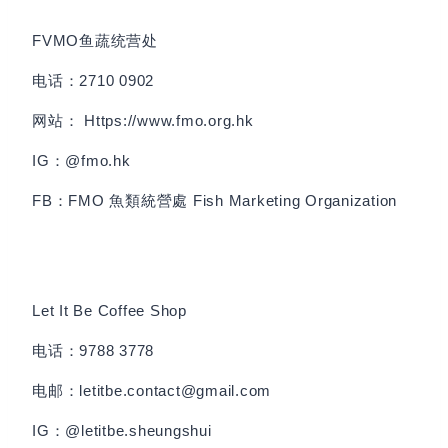
FVMO
鱼蔬统营处
电话：2710 0902
网站： Https://www.fmo.org.hk
IG：@fmo.hk
FB：FMO 魚類統營處 Fish Marketing Organization
Let It Be
Coffee Shop
电话：9788 3778
电邮：letitbe.contact@gmail.com
IG：@letitbe.sheungshui