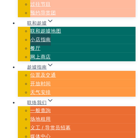
过往节目
预约导赏团
联和趁墟
联和趁墟地图
小店指南
餐厅
网上商店
趁墟指南
位置及交通
开放时间
天气安排
联络我们
一般查詢
场地租用
义⼯ / 导赏员招募
媒体中心