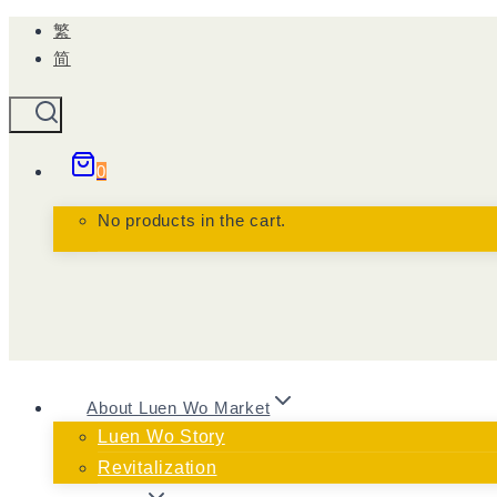
Skip
繁
to
简
content
0
No products in the cart.
About Luen Wo Market
Luen Wo Story
Revitalization