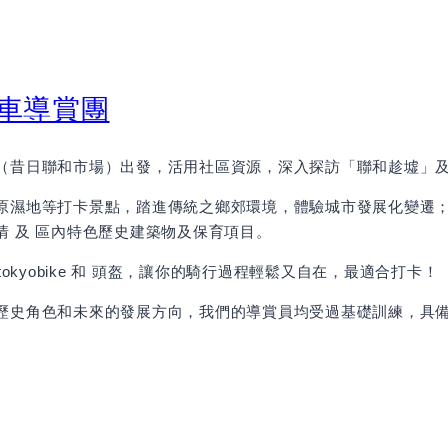
單車導賞團
（昔日聯和市場）
出發，活用社區資源，深入探訪「聯和趁墟」
原濕地等打卡景點，踏進傳統之鄉郊環境，體驗城市發展化變遷
 及 區內特色歷史建築物及保育項目。
okyobike 和 頭盔，讓你的騎行過程輕鬆又自在，最適合打卡！
歷史角色和未來的發展方向，我們的導賞員均受過基礎訓練，具備