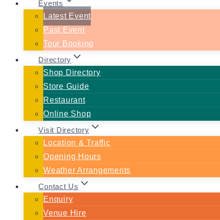
Events
Latest Event
Past Event
Tour Booking
Directory
Shop Directory
Store Guide
Restaurant
Online Shop
Visit Directory
Location & Traffic
Opening Hours
Weather Arrangements
Contact Us
Enquiry
Venue Hire