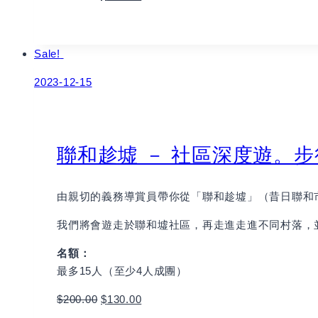
Book
Sale!
2023-12-15
聯和趁墟 － 社區深度遊。步
由親切的義務導賞員帶你從「聯和趁墟」（昔日聯和
我們將會遊走於聯和墟社區，再走進走進不同村落，
名額：
最多15人（至少4人成團）
$
200.00
$
130.00
Book