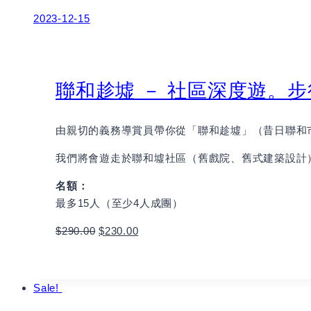
2023-12-15
聯和趁墟 － 社區深度遊。
由親切的義務導賞員帶你從「聯和趁墟」（昔日聯和
我們將會遊走於聯和墟社區（舊戲院、舊式建築設計
名額：
最多15人（至少4人成團）
$
290.00
$
230.00
Book
Sale!