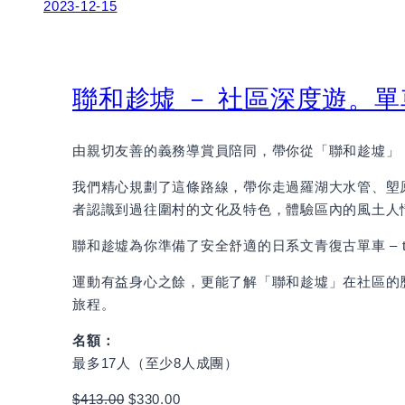
2023-12-15
聯和趁墟 － 社區深度遊。
由親切友善的義務導賞員陪同，帶你從「聯和趁墟」
我們精心規劃了這條路線，帶你走過羅湖大水管、塱
者認識到過往圍村的文化及特色，體驗區內的風土人情
聯和趁墟為你準備了安全舒適的日系文青復古單車 – t
運動有益身心之餘，更能了解「聯和趁墟」在社區的
旅程。
名額：
最多17人（至少8人成團）
$
413.00
$
330.00