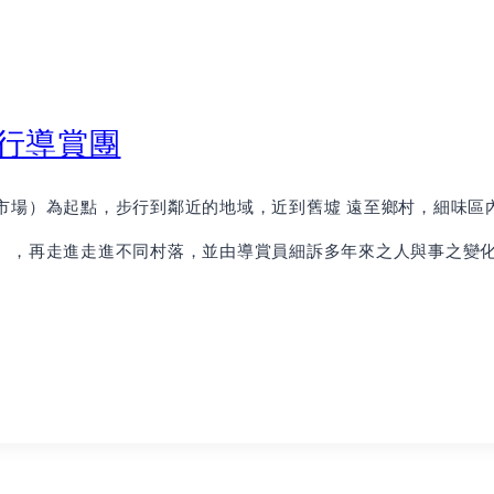
步行導賞團
市場）為起點，步行到鄰近的地域，近到舊墟 遠至鄉村，細味區
），再走進走進不同村落，並由導賞員細訴多年來之人與事之變