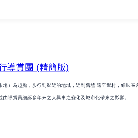
行導賞團 (精簡版)
市場）為起點，步行到鄰近的地域，近到舊墟 遠至鄉村，細味區
並由導賞員細訴多年來之人與事之變化及城市化帶來之影響。