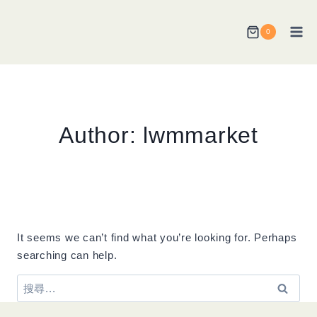
Skip
to
0
content
Author: lwmmarket
It seems we can’t find what you’re looking for. Perhaps
searching can help.
搜
尋