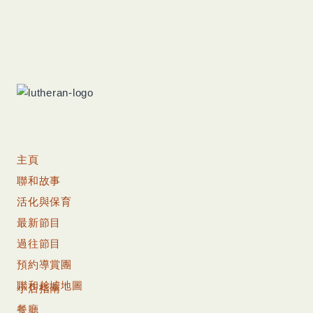
關
鍵
字:
主頁
聯和故事
活化與保育
最新節目
過往節目
預約導賞團
聯和趁墟地圖
小店指南
餐廳