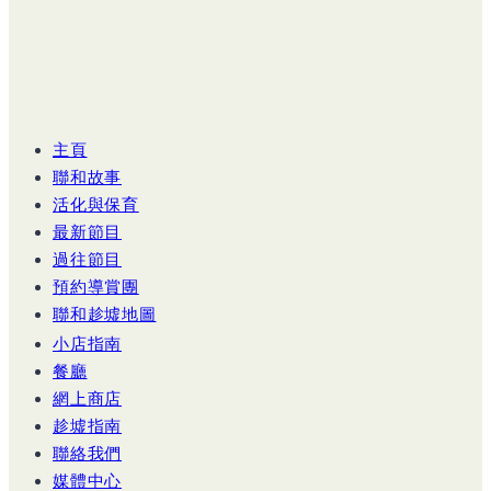
團
現
正
開
放
報
主頁
名
聯和故事
活化與保育
最新節目
過往節目
預約導賞團
聯和趁墟地圖
小店指南
餐廳
網上商店
趁墟指南
聯絡我們
媒體中心