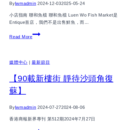
By
lwmadmin
2024-12-03
2025-05-24
活
化
小店指南 聯和魚檔 聯和魚檔 Luen Wo Fish Market是
項
Entique首店，我們不是出售鮮魚，而…
目
社
為
Read More
區
旅
小
客
店
等
媒體中心
|
最新節目
—
提
聯
供
【90載新樓街 靜待沙頭角復
和
更
魚
多
蘇】
檔
好
去
By
lwmadmin
2024-07-27
2024-08-06
處
香港商報新界專刊 第512期2024年7月27日