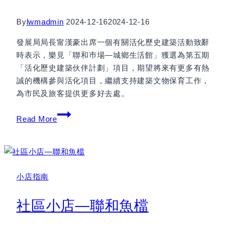
By
lwmadmin
2024-12-16
2024-12-16
發展局局長甯漢豪出席一個有關活化歷史建築活動致辭
時表示，樂見「聯和巿場—城鄉生活館」獲選為第五期
「活化歷史建築伙伴計劃」項目，期望將來有更多有熱
誠的機構參與活化項目，繼續支持建築文物保育工作，
為市民及旅客提供更多好去處。
甯
Read More
漢
豪
冀
更
小店指南
多
機
社區小店—聯和魚檔
構
參
與