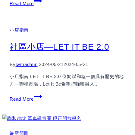
【90
Read More
載
新
樓
小店指南
街
靜
社區小店—LET IT BE 2.0
待
沙
頭
By
lwmadmin
2024-05-21
2024-05-21
角
復
小店指南 LET IT BE 2.0 位於聯和墟一個具有歷史的地
蘇】
方—聯和市場，Let It Be希望把咖啡融入…
社
Read More
區
小
店
—
最新節目
LET