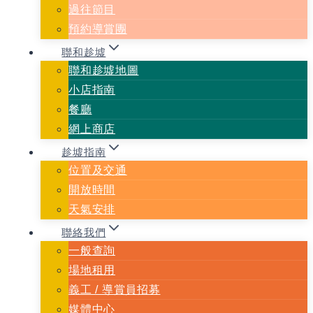
過往節目
預約導賞團
聯和趁墟
聯和趁墟地圖
小店指南
餐廳
網上商店
趁墟指南
位置及交通
開放時間
天氣安排
聯絡我們
一般查詢
場地租用
義⼯ / 導賞員招募
媒體中心