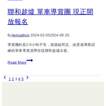
IT
聯和趁墟 單車導賞團 現正開
BE
2.0
放報名
By
lwmadmin
2024-02-05
2024-09-25
導賞團約長2-5小時不等，按路線而定。由受過專業訓
練的單車導賞員帶你從聯和趁墟出發。
聯
Read More
和
趁
Previous
Next
Page
墟
1
2
3
4
5
Page
Page
單
navigation
車
導
賞