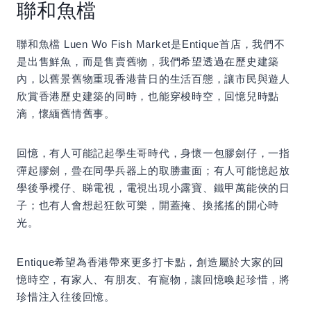
聯和魚檔
聯和魚檔 Luen Wo Fish Market是Entique首店，我們不
是出售鮮魚，而是售賣舊物，我們希望透過在歷史建築
內，以舊景舊物重現香港昔日的生活百態，讓市民與遊人
欣賞香港歷史建築的同時，也能穿梭時空，回憶兒時點
滴，懷緬舊情舊事。
回憶，有人可能記起學生哥時代，身懷一包膠劍仔，一指
彈起膠劍，曡在同學兵器上的取勝畫面；有人可能憶起放
學後爭櫈仔、睇電視，電視出現小露寶、鐵甲萬能俠的日
子；也有人會想起狂飲可樂，開蓋掩、換搖搖的開心時
光。
Entique希望為香港帶來更多打卡點，創造屬於大家的回
憶時空，有家人、有朋友、有寵物，讓回憶喚起珍惜，將
珍惜注入往後回憶。