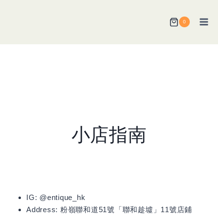
Skip
to
0
content
小店指南
IG: @entique_hk
Address: 粉嶺聯和道51號「聯和趁墟」11號店鋪