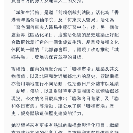
員會各方的努力及地區人士的支持。
「城鄉生活館」是繼「前粉嶺裁判法院」活化為「香
港青年協會領袖學院」及「何東夫人醫局」活化為
「嗇色園何東夫人醫局生態研習中心」後，另一個位
處新界北區活化項目。這些活化後的歷史建築正好配
合政府銳意打造的一個集優質生活、產業發展和文化
休閒於一體的「北部都會區」，體現了政府推動「城
鄉共融」，發展與保育並存的目標。
甯續指，館內的展覽介紹了「聯和市場」建築及其文
物價值，以及北區和附近鄉郊地方的歷史。營辦機構
亦善用場地進行不同活動，包括假日戶外墟巿以延續
「趁墟」傳統，以及舉辦單車導賞團讓公眾體驗鄉郊
現況。今次的冬日慶典推出「聯和冬日遊蹤」及「聯
和冬日市集」等活動，讓公眾了解「聯和市場」歷
史，親身體驗這個歷史建築的活力。
她期望將來有更多有熱誠的機構參與活化項目，繼續
支持建築文物的保育工作，為市民和旅客提供更多好